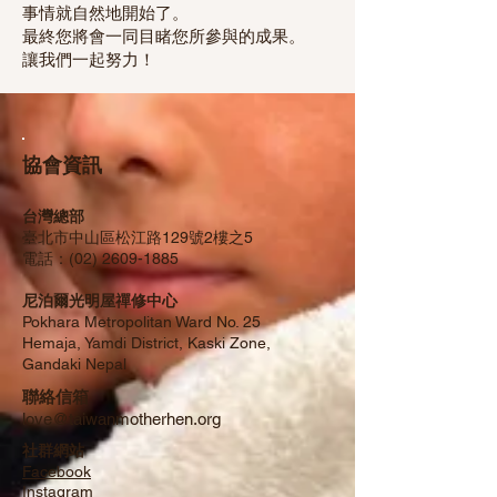
事情就自然地開始了。
最終您將會一同目睹您所參與的成果。
讓我們一起努力！
協會資訊
台灣總部
臺北市中山區松江路129號2樓之5
​電話：(02)
2609-1885
​尼泊爾
光明屋
禪修中心
Pokhara Metropolitan Ward No. 25
Hemaja, Yamdi District, Kaski Zone,
Gandaki Nepal
聯絡信箱
love@taiwanmotherhen.org
社群網站
Facebook
​Instagram