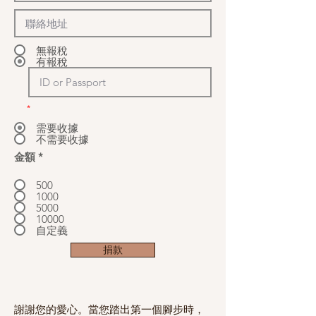
無報稅
有報稅
*
需要收據
不需要收據
金額
*
500
1000
5000
10000
自定義
捐款
謝謝您的愛心。當您踏出第一個腳步時，