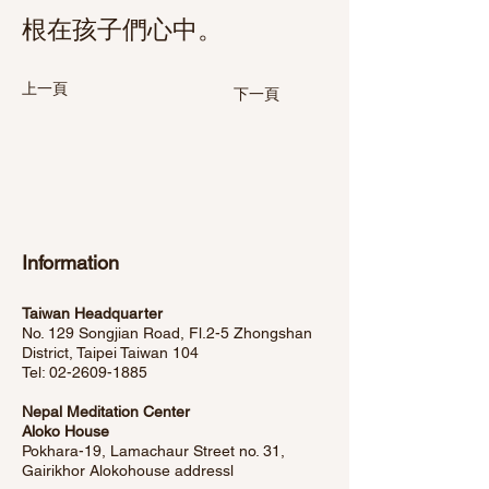
根在孩子們心中。
上一頁
下一頁
Information
Taiwan Headquarter
No. 129 Songjian Road, Fl.2-5 Zhongshan
District, Taipei Taiwan 104
Tel:
02-2609-1885
Nepal Meditation Center
Aloko House
Pokhara-19, Lamachaur Street no. 31,
Gairikhor Alokohouse address
l