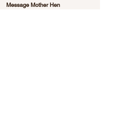
Message Mother Hen
Please fill out the form below and the
Society will get back to you as soon as
possible.
First Name
Last Name
Email
Subject
Your message: